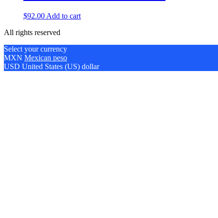
$
92.00
Add to cart
All rights reserved
Select your currency
MXN
Mexican peso
USD
United States (US) dollar