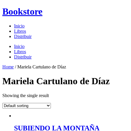
Skip
Bookstore
to
content
Inicio
Libros
Distribuir
Menu
Inicio
Libros
Distribuir
Home
/ Mariela Cartulano de Díaz
Mariela Cartulano de Díaz
Showing the single result
SUBIENDO LA MONTAÑA